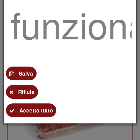
funziona
Salamelle
per i
Salva
Rifiuta
social
Accetta tutto