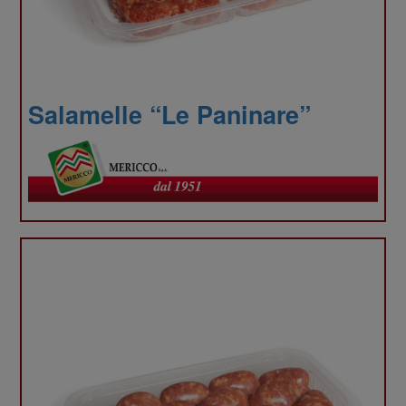
analizz
il
Salamelle “Le Paninare”
nostro