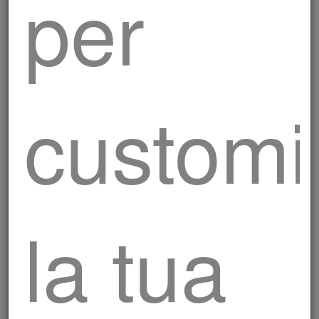
per
customi
Salsiccia Luganega con
peperoncino
la tua