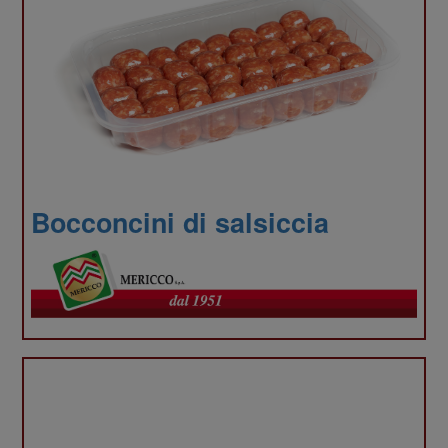
informa
sul tuo
Bocconcini di salsiccia
utilizzo