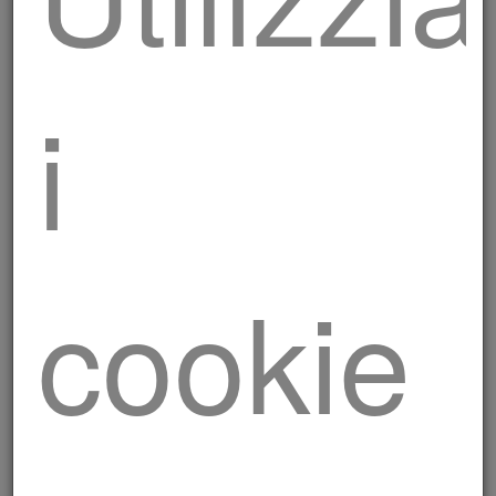
i
Salsiccia Luganega con
finocchio
cookie