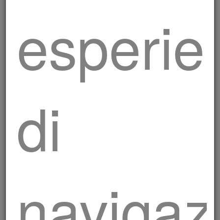
esperie
di
Salsiccia Luganega con
navigaz
prezzemolo in foglie